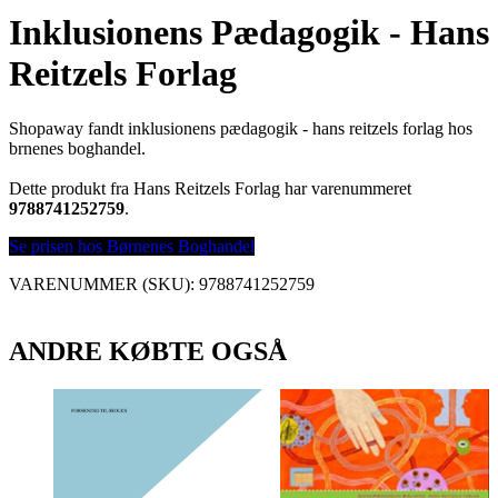
Inklusionens Pædagogik - Hans
Reitzels Forlag
Shopaway fandt inklusionens pædagogik - hans reitzels forlag hos
brnenes boghandel.
Dette produkt fra Hans Reitzels Forlag har varenummeret
9788741252759
.
Se prisen hos Børnenes Boghandel
VARENUMMER (SKU):
9788741252759
ANDRE KØBTE OGSÅ