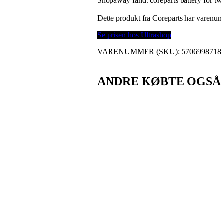
Shopaway fandt coreparts battery for t
Dette produkt fra Coreparts har varen
Se prisen hos Ultrashop
VARENUMMER (SKU):
570699871
ANDRE KØBTE OGSÅ