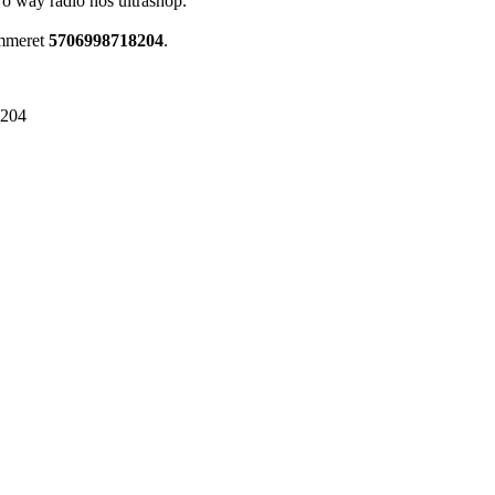
wo way radio hos ultrashop.
ummeret
5706998718204
.
8204