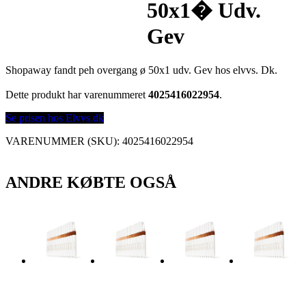
50x1� Udv.
Gev
Shopaway fandt peh overgang ø 50x1 udv. Gev hos elvvs. Dk.
Dette produkt har varenummeret
4025416022954
.
Se prisen hos Elvvs.dk
VARENUMMER (SKU):
4025416022954
ANDRE KØBTE OGSÅ