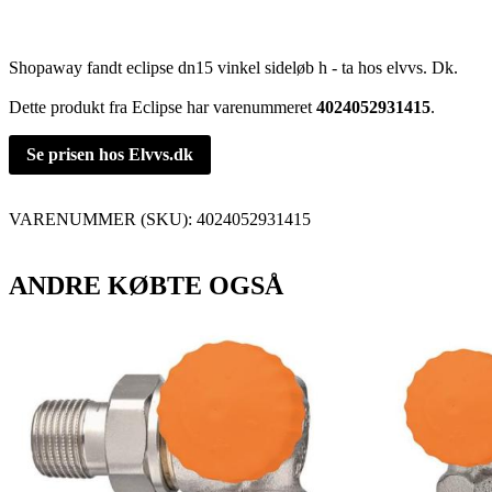
Shopaway fandt eclipse dn15 vinkel sideløb h - ta hos elvvs. Dk.
Dette produkt fra Eclipse har varenummeret
4024052931415
.
Se prisen hos Elvvs.dk
VARENUMMER (SKU):
4024052931415
ANDRE KØBTE OGSÅ